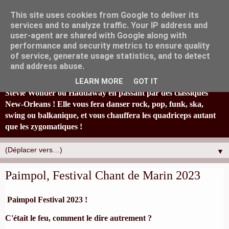
This site uses cookies from Google to deliver its
services and to analyze traffic. Your IP address and
user-agent are shared with Google along with
performance and security metrics to ensure quality
of service, generate usage statistics, and to detect
La fanfare Tahar Tag'l, originaire de Marseille, joyeusement
and address abuse.
éclectique et à la bonne humeur typiquement locale, réinvestit
en s'amusant un paquet de standards : de Britney Spears à
LEARN MORE
GOT IT
Stevie Wonder ou Haddaway en passant par des classiques
New-Orleans ! Elle vous fera danser rock, pop, funk, ska,
swing ou balkanique, et vous chauffera les quadriceps autant
que les zygomatiques !
▼
Paimpol, Festival Chant de Marin 2023
Paimpol Festival 2023 !
C'était le feu, comment le dire autrement ?