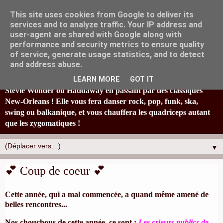
This site uses cookies from Google to deliver its
services and to analyze traffic. Your IP address and
user-agent are shared with Google along with
performance and security metrics to ensure quality
of service, generate usage statistics, and to detect
La fanfare Tahar Tag'l, originaire de Marseille, joyeusement
and address abuse.
éclectique et à la bonne humeur typiquement locale, réinvestit
en s'amusant un paquet de standards : de Britney Spears à
LEARN MORE
GOT IT
Stevie Wonder ou Haddaway en passant par des classiques
New-Orleans ! Elle vous fera danser rock, pop, funk, ska,
swing ou balkanique, et vous chauffera les quadriceps autant
que les zygomatiques !
▼
💕 Coup de coeur 💕
Cette année, qui a mal commencée, a quand même amené de
belles rencontres...
Nos chouchous de cette année, ce sont :
Les crieurs publics de