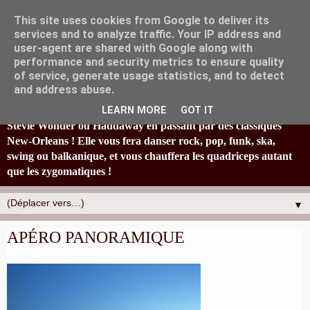
This site uses cookies from Google to deliver its
services and to analyze traffic. Your IP address and
user-agent are shared with Google along with
performance and security metrics to ensure quality
of service, generate usage statistics, and to detect
La fanfare Tahar Tag'l, originaire de Marseille, joyeusement
and address abuse.
éclectique et à la bonne humeur typiquement locale, réinvestit
en s'amusant un paquet de standards : de Britney Spears à
LEARN MORE
GOT IT
Stevie Wonder ou Haddaway en passant par des classiques
New-Orleans ! Elle vous fera danser rock, pop, funk, ska,
swing ou balkanique, et vous chauffera les quadriceps autant
que les zygomatiques !
▼
APÉRO PANORAMIQUE