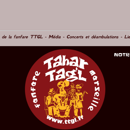
e de la fanfare TTGL
-
Média
-
Concerts et déambulations
-
Li
NOTR