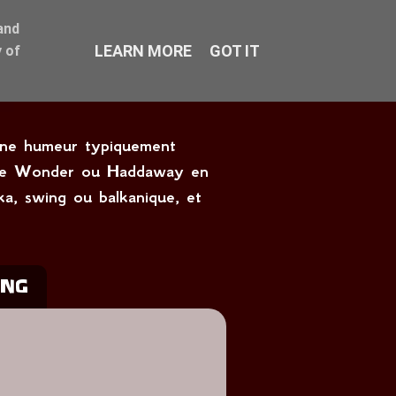
and
LEARN MORE
GOT IT
 of
onne humeur typiquement
tevie Wonder ou Haddaway en
ka, swing ou balkanique, et
ING