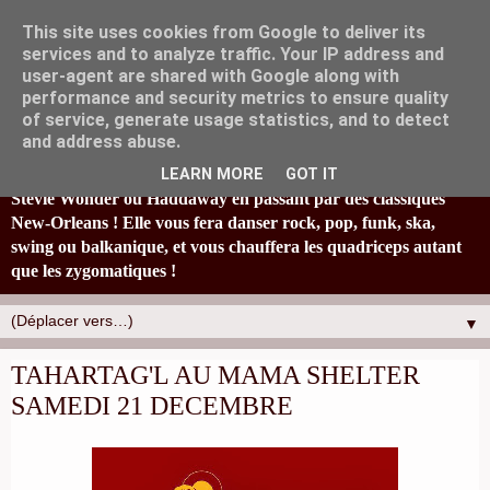
This site uses cookies from Google to deliver its
services and to analyze traffic. Your IP address and
user-agent are shared with Google along with
performance and security metrics to ensure quality
of service, generate usage statistics, and to detect
La fanfare Tahar Tag'l, originaire de Marseille, joyeusement
and address abuse.
éclectique et à la bonne humeur typiquement locale, réinvestit
en s'amusant un paquet de standards : de Britney Spears à
LEARN MORE
GOT IT
Stevie Wonder ou Haddaway en passant par des classiques
New-Orleans ! Elle vous fera danser rock, pop, funk, ska,
swing ou balkanique, et vous chauffera les quadriceps autant
que les zygomatiques !
▼
TAHARTAG'L AU MAMA SHELTER
SAMEDI 21 DECEMBRE