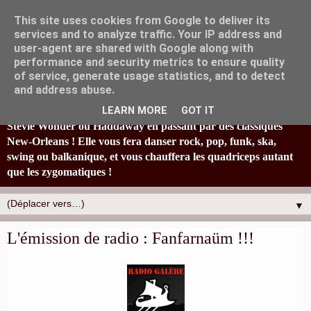
This site uses cookies from Google to deliver its
services and to analyze traffic. Your IP address and
user-agent are shared with Google along with
performance and security metrics to ensure quality
of service, generate usage statistics, and to detect
La fanfare Tahar Tag'l, originaire de Marseille, joyeusement
and address abuse.
éclectique et à la bonne humeur typiquement locale, réinvestit
en s'amusant un paquet de standards : de Britney Spears à
LEARN MORE
GOT IT
Stevie Wonder ou Haddaway en passant par des classiques
New-Orleans ! Elle vous fera danser rock, pop, funk, ska,
swing ou balkanique, et vous chauffera les quadriceps autant
que les zygomatiques !
▼
L'émission de radio : Fanfarnaüm !!!