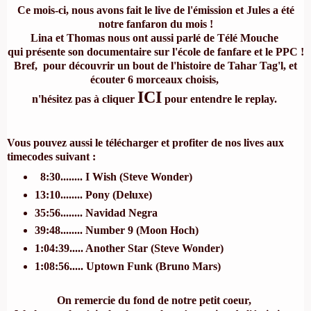
Ce mois-ci, nous avons fait le live de l'émission et Jules a été
notre fanfaron du mois !
Lina et Thomas nous ont aussi parlé de
Télé Mouche
qui présente son documentaire sur l'école de fanfare et le PPC !
Bref, pour découvrir un bout de l'histoire de Tahar Tag'l, et
écouter 6 morceaux choisis,
ICI
n'hésitez pas à cliquer
pour entendre le replay.
Vous pouvez aussi le télécharger et profiter de nos lives
aux
timecodes suivant :
8:30........ I Wish (Steve Wonder)
13:10........ Pony (Deluxe)
35:56........ Navidad Negra
39:48........ Number 9 (Moon Hoch)
1:04:39..... Another Star (Steve Wonder)
1:08:56..... Uptown Funk (Bruno Mars)
On remercie du fond de notre petit coeur,