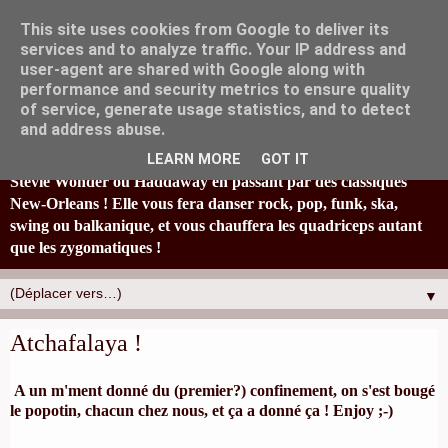
This site uses cookies from Google to deliver its
services and to analyze traffic. Your IP address and
user-agent are shared with Google along with
performance and security metrics to ensure quality
of service, generate usage statistics, and to detect
La fanfare Tahar Tag'l, originaire de Marseille, joyeusement
and address abuse.
éclectique et à la bonne humeur typiquement locale, réinvestit
en s'amusant un paquet de standards : de Britney Spears à
LEARN MORE
GOT IT
Stevie Wonder ou Haddaway en passant par des classiques
New-Orleans ! Elle vous fera danser rock, pop, funk, ska,
swing ou balkanique, et vous chauffera les quadriceps autant
que les zygomatiques !
▼
Atchafalaya !
A un m'ment donné du (premier?) confinement, on s'est bougé
le popotin, chacun chez nous, et ça a donné ça ! Enjoy ;-)