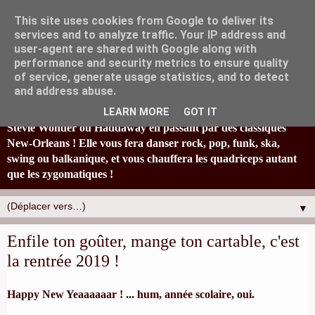
This site uses cookies from Google to deliver its
services and to analyze traffic. Your IP address and
user-agent are shared with Google along with
performance and security metrics to ensure quality
of service, generate usage statistics, and to detect
La fanfare Tahar Tag'l, originaire de Marseille, joyeusement
and address abuse.
éclectique et à la bonne humeur typiquement locale, réinvestit
en s'amusant un paquet de standards : de Britney Spears à
LEARN MORE
GOT IT
Stevie Wonder ou Haddaway en passant par des classiques
New-Orleans ! Elle vous fera danser rock, pop, funk, ska,
swing ou balkanique, et vous chauffera les quadriceps autant
que les zygomatiques !
▼
Enfile ton goûter, mange ton cartable, c'est
la rentrée 2019 !
Happy New Yeaaaaaar ! ... hum, année scolaire, oui.