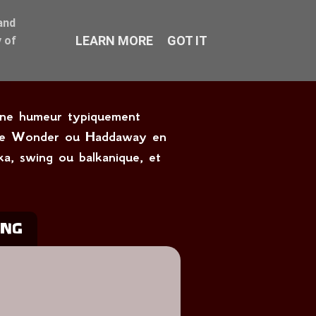
and
LEARN MORE
GOT IT
 of
onne humeur typiquement
tevie Wonder ou Haddaway en
ka, swing ou balkanique, et
ING