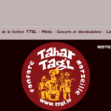
e de la fanfare TTGL
-
Média
-
Concerts et déambulations
-
Li
NOTR