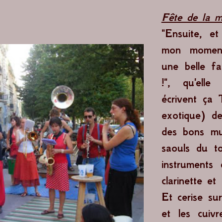
Fête de la 
"Ensuite, e
mon momen
une belle fa
!", qu'elle
écrivent ça 
exotique) de
des bons mu
saouls du t
instruments
clarinette et
Et cerise sur
et les cuiv