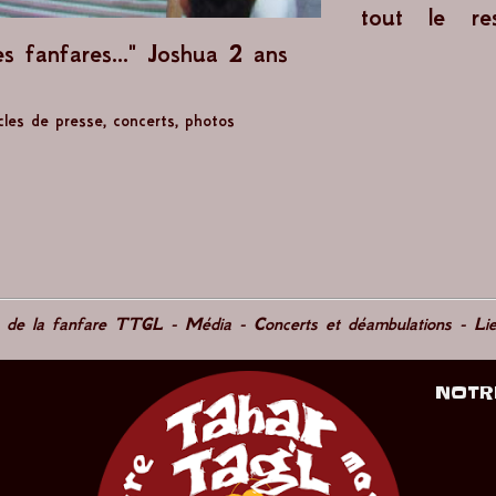
tout le re
es fanfares..." Joshua 2 ans
icles de presse
,
concerts
,
photos
e de la fanfare TTGL
-
Média
-
Concerts et déambulations
-
Li
NOTR