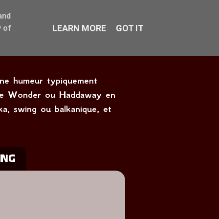
and
LEARN MORE
GOT IT
 of
onne humeur typiquement
tevie Wonder ou Haddaway en
ka, swing ou balkanique, et
ING